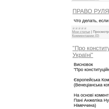
ПРАВО РУЛЯ
Что делать, если
Мои статьи
|
Просмотр
Комментарии (0)
"Про констит
Україні"
Висновок
"Про конституційн
Європейська Комі
(Венеціанська ком
На основі комент
Пані Анжеліка Ну
Німеччина)