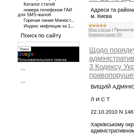
Каталог статей
Адреси та район
номера телефонов ГАИ
для SMS-жалоб
м. Києва
Горячая линия Минюст...
Индекс инфляции за 1...
Мои статьи
|
Просмотр
Комментарии (0)
Поиск по сайту
Щодо порядк
адміністрати
Пользовательского поиска
3 Кодексу Укр
...
правопоруше
...
ВИЩИЙ АДМІНІС
Л И С Т
22.10.2010 N 146
Харківському ок
адміністративном