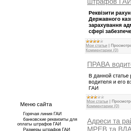
штрафов ГА
Реквізити рахун
Державного каз
зарахування ад
сфері забезпеч
Мои статьи
|
Просмотро
Комментарии (0)
ПРАВА водит
В данной статье 
водителя и его 
ГАИ
Мои статьи
|
Просмотр
Меню сайта
Комментарии (0)
Горячая линия ГАИ
Адреси та ра
банковские реквизиты для
оплаты штрафов ГАИ
МРЕВ та ВДА
Размеры штрафов ГАИ